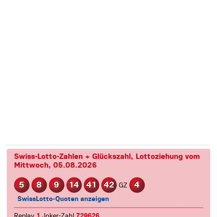
Swiss-Lotto-Zahlen + Glückszahl, Lottoziehung vom
Mittwoch, 05.08.2026
5
8
9
14
41
42
4
GZ
SwissLotto-Quoten anzeigen
Replay
1
Joker-Zahl
729626