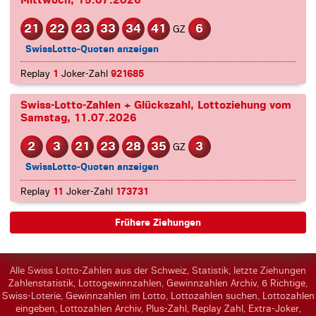
Mittwoch, 15.07.2026
21
22
23
33
34
41
6
GZ
SwissLotto-Quoten anzeigen
Replay
1
Joker-Zahl
921685
Swiss-Lotto-Zahlen + Glückszahl, Lottoziehung vom
Samstag, 11.07.2026
2
3
21
23
28
35
3
GZ
SwissLotto-Quoten anzeigen
Replay
11
Joker-Zahl
173731
Frühere Ziehungen
Alle Swiss Lotto-Zahlen aus der Schweiz, Statistik, letzte Ziehungen
Zahlenstatistik, Lottogewinnzahlen, Gewinnzahlen Archiv, 6 Richtige,
Swiss-Loterie, Gewinnzahlen im Lotto, Lottozahlen suchen, Lottozahlen
eingeben, Lottozahlen Archiv, Plus-Zahl, Replay Zahl, Extra-Joker,