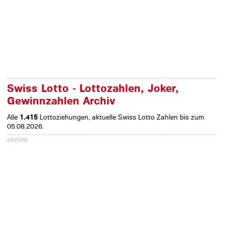
Swiss Lotto - Lottozahlen, Joker,
Gewinnzahlen Archiv
Alle
1.415
Lottoziehungen, aktuelle Swiss Lotto Zahlen bis zum
05.08.2026.